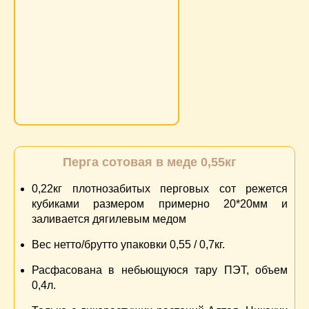
1
800р
6
743р
12
686р
Перга сотовая в меде 0,55кг
0,22кг плотнозабитых перговых сот режется
кубиками размером примерно 20*20мм и
заливается дягилевым медом
Вес нетто/брутто упаковки 0,55 / 0,7кг.
Расфасована в небьющуюся тару ПЭТ, объем
0,4л.