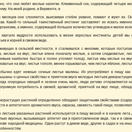
о, что они любят кислые напитки. Клюквенный сок, содержащий четыре кис
ему. На моей родине, в Вермонте, в
х месяцев они слоняются, выискивая стебли ревеня, ломают и жуют их. О
ав. Какой-то сильный таинственный инстинкт заставляет их искать именн
рганизма, а именно, содержащей большое количество углеводов и малое коли
 хватало мудрости использовать в жизни взрослых инстинкты детей мы 
ьев и корней в свежем виде.
ивущих в сельской местности, я сталкивался с многими, которые поступа
а, кислые на вкус; листья клена поначалу кислые, а затем сладковатые; ли
ревьев наиболее быстро и полно утоляют голод); листья ивы кислые на вкус
ловатые на вкус: листья тополя, менее горьковатые, чем листья яблони; листь
бычно едят нежные сочные листья малины. Их употребляют в пищу как 
ышаны о ценных свойствах и приятном вкусе молодых листьев дикорастущих р
когда огородных овощей и зелени очень мало, люди ретиво отправляются н
огромную потребность в свежей, ароматной, приятной на вкус пище, обла
икорастущих растений определенно обладают защитными свойствами (содер
ти и аппетитного ароматного вкуса, окраска, свежесть такой пищи, позволяю
 листьев указанных растений используется в пищу весной и в начале лета
лько вкусных, вызывающих аппетит как в приготовленном виде, так и в све
ове народной медицины. Одни растут в диком виде, другие в садах и на ин
собенностям.