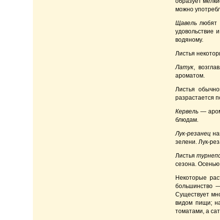
образует мелкие
можно употребл
Щавель
любят н
удовольствие и
водяному.
Листья некотор
Латук
, возгла
ароматом.
Листья обычно
разрастается п
Кервель
— аром
блюдам.
Лук-резанец
наи
зелени. Лук-ре
Листья
турнеп
сезона. Осенью
Некоторые рас
большинство —
Существует мно
видом пищи; н
томатами, а са