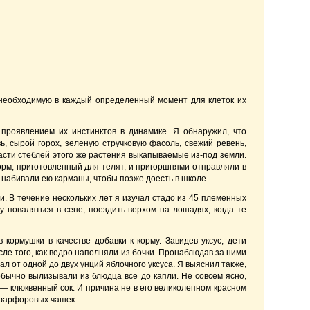
 необходимую в каждый определенный момент для клеток их
 проявлением их инстинктов в динамике. Я обнаружил, что
, сырой горох, зеленую стручковую фасоль, свежий ревень,
части стеблей этого же растения выкапываемые из-под земли.
 корм, приготовленный для телят, и пригоршнями отправляли в
 набивали ею карманы, чтобы позже доесть в школе.
. В течение нескольких лет я изучал стадо из 45 племенных
 поваляться в сене, поездить верхом на лошадях, когда те
 кормушки в качестве добавки к корму. Завидев уксус, дети
осле того, как ведро наполняли из бочки. Пронаблюдав за ними
л от одной до двух унций яблочного уксуса. Я выяснил также,
бычно вылизывали из блюдца все до капли. Не совсем ясно,
— клюквенный сок. И причина не в его великолепном красном
х фарфоровых чашек.