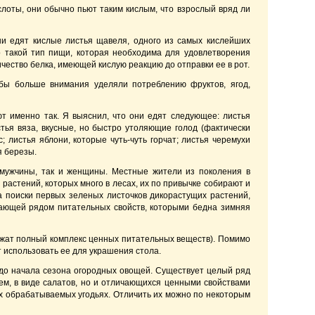
лоты, они обычно пьют таким кислым, что взрослый вряд ли
ни едят кислые листья щавеля, одного из самых кислейших
о такой тип пищи, которая необходима для удовлетворения
чество белка, имеющей кислую реакцию до отправки ее в рот.
бы больше внимания уделяли потреблению фруктов, ягод,
ют именно так. Я выяснил, что они едят следующее: листья
стья вяза, вкусные, но быстро утоляющие голод (фактически
; листья яблони, которые чуть-чуть горчат; листья черемухи
я березы.
мужчины, так и женщины. Местные жители из поколения в
астений, которых много в лесах, их по привычке собирают и
а поиски первых зеленых листочков дикорастущих растений,
дающей рядом питательных свойств, которыми бедна зимняя
жат полный комплекс ценных питательных веществ). Помимо
т использовать ее для украшения стола.
 до начала сезона огородных овощей. Существует целый ряд
жем, в виде салатов, но и отличающихся ценными свойствами
ых обрабатываемых угодьях. Отличить их можно по некоторым