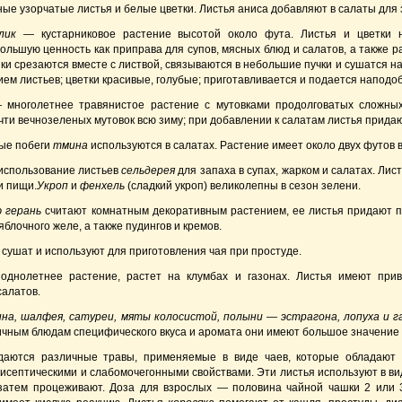
ые узорчатые листья и белые цветки. Листья аниса добавляют в салаты для 
лик
— кустарниковое растение высотой около фута. Листья и цветки 
ольшую ценность как приправа для супов, мясных блюд и салатов, а также 
и срезаются вместе с листвой, связываются в небольшие пучки и сушатся на
ием листьев; цветки красивые, голубые; приготавливается и подается наподо
многолетнее травянистое растение с мутовками продолговатых сложных 
чти вечнозеленых мутовок всю зиму; при добавлении к салатам листья прида
дые побеги
тмина
используются в салатах. Растение имеет около двух футов в
использование листьев
сельдерея
для запаха в супах, жарком и салатах. Ли
и пищи.
Укроп
и
фенхель
(сладкий укроп) великолепны в сезон зелени.
 герань
считают комнатным декоративным растением, ее листья придают п
блочного желе, а также пудингов и кремов.
сушат и используют для приготовления чая при простуде.
днолетнее растение, растет на клумбах и газонах. Листья имеют прив
салатов.
на, шалфея, сатуреи, мяты колосистой, полыни
—
эстрагона, лопуха и 
чным блюдам специфического вкуса и аромата они имеют большое значение с 
даются различные травы, применяемые в виде чаев, которые обладают
исептическими и слабомочегонными свойствами. Эти листья используют в вид
 затем процеживают. Доза для взрослых — половина чайной чашки 2 или 