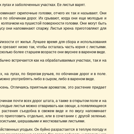
 лугах и заболоченных участках. Ее листья варят.
оминают скрипочные головки, отчего их так и называют. Они
о по обочинам дорог. Их срывают, когда они еще молодые и
 колпачком на пушистой поверхности головки. Они могут быть
усу они напоминают спаржу. Листья хрена приготовляют для
облизости от жилья. Лучшее время для сбора и использования
х срезают низко так, чтобы осталась часть корня с листьями.
сколько более старшем возрасте они вкуснее в вареном виде.
бычно встречается как на обрабатываемых участках, так и на
 на лугах, по берегам ручьев, по обочинам дорог и в поле.
можно употреблять либо в сыром, либо в вареном виде.
 осень. Отличаясь приятным ароматом, это растение придает
чинам почти всех дорог штата, а также в открытом поле и на
 Молодые листья можно отваривать как овощи, а появляющиеся
а растения съедобна в свежем виде и по вкусу напоминает
го приготовить отдельно, или в сочетании с другой зеленью.
орсистыми, шершавыми и жестковатыми листьями.
яйственных угодьях. Он буйно разрастается в теплую погоду и