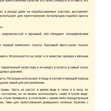
я приготовления салатов. Его легко собирать и готовить; его
ах, и иногда даже на обрабатываемых участках, доставляет
о используют для приготовления бутербродов подобно крессу
ты.
— широколистый и курчавый, оба обладают специфическим
о первый компонент салата. Курчавый кресс-салат пышно
мата. Используется на салат и в качестве гарнира к мясным
 характерный залах лука и их кладут в салаты в самый сезон
адовых дорожек.
пусту. Петрушку используют в пищу в соответствующий период
щения зимой для употребления.
равы. Часть их растет в диком виде в лугах и в лесу, но
состоянии, но их можно использовать также в сухом виде.
ла стали применять в сочетании с каким-либо определенным
ми, тмин для приготовления домашнего печенья, базилик с