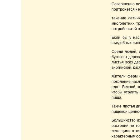
Совершенно ясн
притронется к н
течение летни
многолетних тр
потребностей о
Если бы у нас
съедобных лист
Среди людей, ж
букового дерев
листья всех де
виргинской, кис
Жители ферм о
поколение насл
едят. Весной, 
чтобы утолить 
пища.
Такие листья д
пищевой ценнос
Большинство из
растений не то
лежащими в осн
характерным о