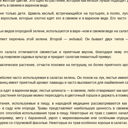
 желтые цветки. Это одно из растений, которые как нельзя лучше подходят дл
ять в свежем и вареном виде.
е только дети. Щавель кислый, встречающийся на пустырях, в полях, луг
 взрослым, которые охотно едят его в свежем и в вареном виде. Его част
ых видов огородной зелени, используются в варе--ном и свежем виде на сала
вляет перечень этой зелени. Второй —
эндивий
. Он бывает двух типов 
го салата отличаются свежестью и приятным вкусом, благодаря чему эт
од покровом садовых культур и придает салатам пикантный привкус.
атическое растение, отчасти похожее на петрушку, но более приятного аро
более часто используемая в салатах зелень. Он похож на лук, листья имеют
занец имеет приятный аромат лаванды и часто высевается для окаймления с
са
едят в вареном виде; листья шпината — в свежем, либо отваривают как ка
 растения петрушки можно пересадить в цветочный горшок и держать в поме
тения, используемые в пищу, в народной медицине рассматриваются как т
 в саду или огороде. Травы представляют наибольшую ценность в свежем 
го способов использования трав в пищу. Некоторые из трав с самого нача
апример, мяту с бараниной, укроп с маринованными или солёными огурца
турею со стручковой фасолью. Некоторые из трав особенно хороши в салатах.