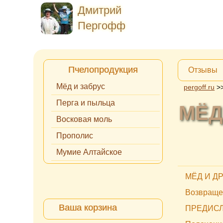
Дмитрий
Пергофф
Пчелопродукция
Отзывы
Мёд и забрус
pergoff.ru
>
Перга и пыльца
МЁД
Восковая моль
Прополис
Мумие Алтайское
МЁД И ДР
Возвраще
Ваша корзина
ПРЕДИС