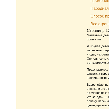
Применени
Народная
Способ пр
Все стра
Страница 10
Маленькие дет
организма.
Я изучал дете
маленькие ферм
ягоды, незрелы
Они ели соль и
рот кормовую д
Представилась 
фризских коров
паслись, покорм
Ведро яблочног
отливали его в 
в течение некот
что за едой — 
почему маленьк
цвете, привлек