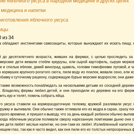
е яблочного уксуса в народной медицине и других целях
 медицина и напитки
иготовления яблочного уксуса
ницы
 из 34
а обладают инстинктами самозащиты, которые вынуждают их искать пищу,
й до десятилетнего возраста, живших на фермах, с целью проследить за
ерские дети жевали стебли кукурузы, ели сырой картофель, сырую морковь
е и спелые яблоки, дикий виноград, щавель, головки тимофеевки луговой, и 
з кормушек крупного рогатого скота, пили воду из поилок, жевали сено, ели
обавку к суточному рациону, содержащую бурые морские водоросли; они даже
также возможность понаблюдать за несколькими детьми из соседней деревни
. Владелец фермы любил детей, и они приходили из деревни на его ферму
ить кур и телят, помочь собрать яйца.
о уксуса ставили на кормораздаточную тележку, кружкой разливали уксус в
кружку и выпивали. Они обычно также отливали его из ведра в сарае, сразу п
орого времени, я пришел к выводу, что за день каждый ребенок обычно выпива
когда яблочным уксусом поливали сверху нарезанную ломтиками дыню они о
ие дети любят кислые напитки, но они-таки их любят. Излюбленный напиток 
ающем глаз, так как я часто видел, как они пили его из толстых непрозрачны