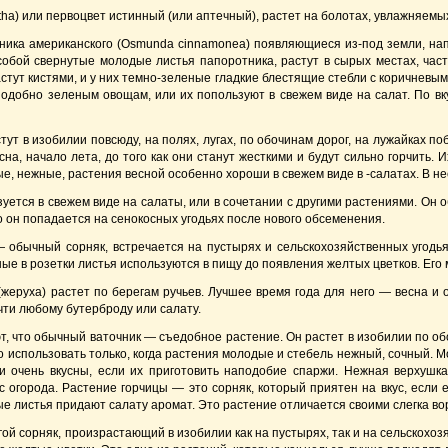
tha) или первоцвет истинный (или аптечный), растет на болотах, увлажняемых
ника американского (Osmunda cinnamonea) появляющиеся из-под земли, нап
обой свернутые молодые листья папоротника, растут в сырых местах, част
стут кистями, и у них темно-зеленые гладкие блестящие стебли с коричневым
одобно зеленым овощам, или их попользуют в свежем виде на салат. По вк
тут в изобилии повсюду, на полях, лугах, по обочинам дорог, на лужайках п
на, начало лета, до того как они станут жесткими и будут сильно горчить. И
е, нежные, растения весной особенно хороши в свежем виде в -салатах. В не
уется в свежем виде на салаты, или в сочетании с другими растениями. Он о
о он попадается на сенокосных угодьях после нового обсеменения.
 обычный сорняк, встречается на пустырях и сельскохозяйственных угодьях,
ые в розетки листья используются в пищу до появления желтых цветков. Его 
жеруха) растет по берегам ручьев. Лучшее время года для него — весна и
чти любому бутерброду или салату.
т, что обычный ваточник — съедобное растение. Он растет в изобилии по обо
но использовать только, когда растения молодые и стебель нежный, сочный.
и очень вкусны, если их приготовить наподобие спаржи. Нежная верхушк
с огорода. Растение горчицы — это сорняк, который приятен на вкус, если е
 листья придают салату аромат. Это растение отличается своими слегка в
гой сорняк, произрастающий в изобилии как на пустырях, так и на сельскохоз