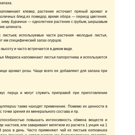
запаха.
напоминают клевер, растение источает пряный аромат и
различных блюд из помидор, время обора — период цветения.
 зиму.
Бурачник
— однолетнее растение с грубым, шершавым
бие шпината.
листьев; используемые части растения -молодые листья,
ют им специфический запах огурцов.
 высоту и часто встречается в диком виде.
стья Мирриса напоминают листья папоротника и используются
ище аромат розы. Чаще всего ее добавляют для запаха при
кус перца и могут служить приправой при приготовлении
гаултерии
также находят применение. Помимо их ценности в
точки зрения их минерального состава и пр.
 способностью повышать интенсивность обмена веществ и
е настоев, или заваривают кипятком из расчета 1 унция на 1
3 раза в день. Часто применяют чай из листьев
котовника