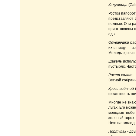
Калужница
(Cal
Ростки папорот
представляют с
нежные. Они ра
приготовлены п
еды.
Одуванчики
рас
их в пищу — вес
Молодые, сочны
Щавель
использ
пустырях. Част
Рокет-салат
—
Весной собранн
Кресс водяной
(
пикантность по
Многие не знаю
лугах. Его мож
молодые побег
зеленый горох 
Нежные молодые
Портулак
- дру