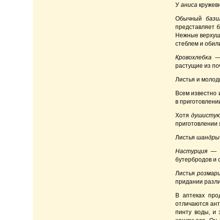
У
аниса
кружевн
Обычный
бази
представляет б
Нежные верхушк
стеблем и обил
Кровохлебка
— 
растущие из по
Листья и моло
Всем известно 
в приготовлени
Хотя
душистую
приготовлении я
Листья
шандры
Настурция
— о
бутербродов и 
Листья
розмари
придании разли
В аптеках про
отличаются ант
пинту воды, и