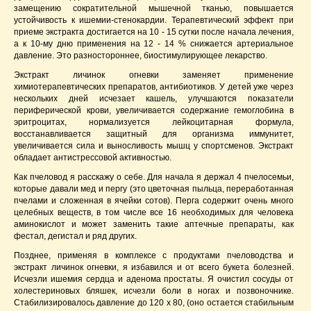
замещению сократительной мышечной тканью, повышается
устойчивость к ишемии-стенокардии. Терапевтический эффект при
приеме экстракта достигается на 10 - 15 сутки после начала лечения,
а к 10-му дню применения на 12 - 14 % снижается артериальное
давление. Это разностороннее, биостимулирующее лекарство.
Экстракт личинок огневки заменяет применение
химиотерапевтических препаратов, антибиотиков. У детей уже через
нескольких дней исчезает кашель, улучшаются показатели
периферической крови, увеличивается содержание гемоглобина в
эритроцитах, нормализуется лейкоцитарная формула,
восстанавливается защитный для организма иммунитет,
увеличивается сила и выносливость мышц у спортсменов. Экстракт
обладает антистрессовой активностью.
Как пчеловод я расскажу о себе. Для начала я держал 4 пчелосемьи,
которые давали мед и пергу (это цветочная пыльца, переработанная
пчелами и сложенная в ячейки сотов). Перга содержит очень много
целебных веществ, в том числе все 16 необходимых для человека
аминокислот и может заменить такие аптечные препараты, как
фестал, дегистал и ряд других.
Позднее, применяя в комплексе с продуктами пчеловодства и
экстракт личинок огневки, я избавился и от всего букета болезней.
Исчезли ишемия сердца и аденома простаты. Я очистил сосуды от
холестериновых бляшек, исчезли боли в ногах и позвоночнике.
Стабилизировалось давление до 120 x 80, (оно остается стабильным