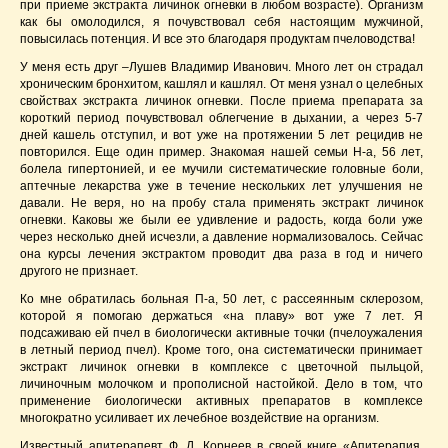
при приеме экстракта личинок огневки в любом возрасте). Организм
как бы омолодился, я почувствовал себя настоящим мужчиной,
повысилась потенция. И все это благодаря продуктам пчеловодства!
У меня есть друг –Лушев Владимир Иванович. Много лет он страдал
хроническим бронхитом, кашлял и кашлял. От меня узнал о целебных
свойствах экстракта личинок огневки. После приема препарата за
короткий период почувствовал облегчение в дыхании, а через 5-7
дней кашель отступил, и вот уже на протяжении 5 лет рецидив не
повторился. Еще один пример. Знакомая нашей семьи Н-а, 56 лет,
болела гипертонией, и ее мучили систематические головные боли,
аптечные лекарства уже в течение нескольких лет улучшения не
давали. Не веря, но на пробу стала применять экстракт личинок
огневки. Каковы же были ее удивление и радость, когда боли уже
через несколько дней исчезли, а давление нормализовалось. Сейчас
она курсы лечения экстрактом проводит два раза в год и ничего
другого не признает.
Ко мне обратилась больная П-а, 50 лет, с рассеянным склерозом,
которой я помогаю держаться «на плаву» вот уже 7 лет. Я
подсаживаю ей пчел в биологически активные точки (пчелоужаления
в летный период пчел). Кроме того, она систематически принимает
экстракт личинок огневки в комплексе с цветочной пыльцой,
личиночным молочком и прополисной настойкой. Дело в том, что
применение биологически активных препаратов в комплексе
многократно усиливает их лечебное воздействие на организм.
Известный апитерапевт Ф. Д. Корнеев в своей книге «Апитерапия,