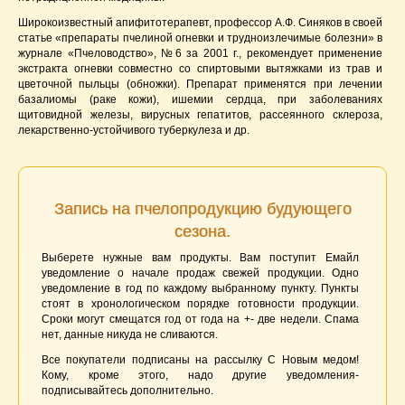
Широкоизвестный апифитотерапевт, профессор А.Ф. Синяков в своей
статье «препараты пчелиной огневки и трудноизлечимые болезни» в
журнале «Пчеловодство», №6 за 2001 г., рекомендует применение
экстракта огневки совместно со спиртовыми вытяжками из трав и
цветочной пыльцы (обножки). Препарат применятся при лечении
базалиомы (раке кожи), ишемии сердца, при заболеваниях
щитовидной железы, вирусных гепатитов, рассеянного склероза,
лекарственно-устойчивого туберкулеза и др.
Запись на пчелопродукцию будующего
сезона.
Выберете нужные вам продукты. Вам поступит Емайл
уведомление о начале продаж свежей продукции. Одно
уведомление в год по каждому выбранному пункту. Пункты
стоят в хронологическом порядке готовности продукции.
Сроки могут смещатся год от года на +- две недели. Спама
нет, данные никуда не сливаются.
Все покупатели подписаны на рассылку С Новым медом!
Кому, кроме этого, надо другие уведомления-
подписывайтесь дополнительно.