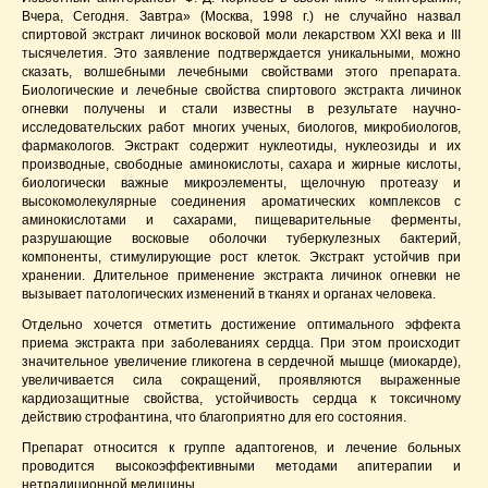
Вчера, Сегодня. Завтра» (Москва, 1998 г.) не случайно назвал
спиртовой экстракт личинок восковой моли лекарством XXI века и III
тысячелетия. Это заявление подтверждается уникальными, можно
сказать, волшебными лечебными свойствами этого препарата.
Биологические и лечебные свойства спиртового экстракта личинок
огневки получены и стали известны в результате научно-
исследовательских работ многих ученых, биологов, микробиологов,
фармакологов. Экстракт содержит нуклеотиды, нуклеозиды и их
производные, свободные аминокислоты, сахара и жирные кислоты,
биологически важные микроэлементы, щелочную протеазу и
высокомолекулярные соединения ароматических комплексов с
аминокислотами и сахарами, пищеварительные ферменты,
разрушающие восковые оболочки туберкулезных бактерий,
компоненты, стимулирующие рост клеток. Экстракт устойчив при
хранении. Длительное применение экстракта личинок огневки не
вызывает патологических изменений в тканях и органах человека.
Отдельно хочется отметить достижение оптимального эффекта
приема экстракта при заболеваниях сердца. При этом происходит
значительное увеличение гликогена в сердечной мышце (миокарде),
увеличивается сила сокращений, проявляются выраженные
кардиозащитные свойства, устойчивость сердца к токсичному
действию строфантина, что благоприятно для его состояния.
Препарат относится к группе адаптогенов, и лечение больных
проводится высокоэффективными методами апитерапии и
нетрадиционной медицины.