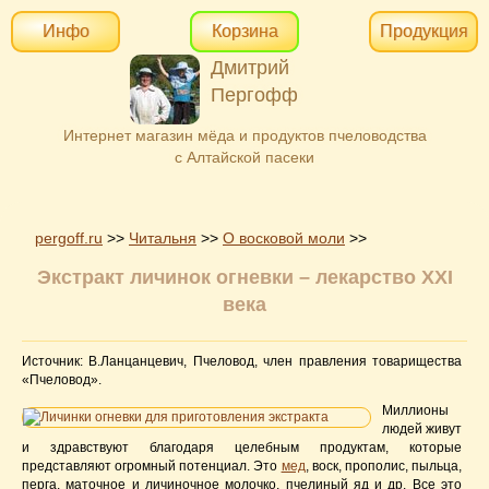
Инфо
Корзина
Продукция
Дмитрий
Пергофф
Интернет магазин мёда и продуктов пчеловодства
с Алтайской пасеки
pergoff.ru
>>
Читальня
>>
О восковой моли
>>
Экстракт личинок огневки – лекарство XXI
века
Источник: В.Ланцанцевич, Пчеловод, член правления товарищества
«Пчеловод».
Миллионы
людей живут
и здравствуют благодаря целебным продуктам, которые
представляют огромный потенциал. Это
мед
, воск, прополис, пыльца,
перга, маточное и личиночное молочко, пчелиный яд и др. Все это