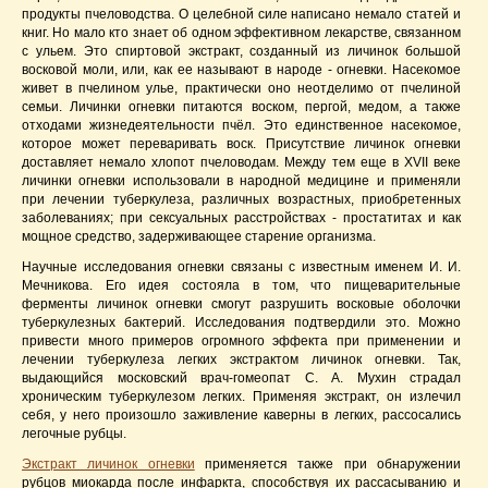
продукты пчеловодства. О целебной силе написано немало статей и
книг. Но мало кто знает об одном эффективном лекарстве, связанном
с ульем. Это спиртовой экстракт, созданный из личинок большой
восковой моли, или, как ее называют в народе - огневки. Насекомое
живет в пчелином улье, практически оно неотделимо от пчелиной
семьи. Личинки огневки питаются воском, пергой, медом, а также
отходами жизнедеятельности пчёл. Это единственное насекомое,
которое может переваривать воск. Присутствие личинок огневки
доставляет немало хлопот пчеловодам. Между тем еще в XVII веке
личинки огневки использовали в народной медицине и применяли
при лечении туберкулеза, различных возрастных, приобретенных
заболеваниях; при сексуальных расстройствах - простатитах и как
мощное средство, задерживающее старение организма.
Научные исследования огневки связаны с известным именем И. И.
Мечникова. Его идея состояла в том, что пищеварительные
ферменты личинок огневки смогут разрушить восковые оболочки
туберкулезных бактерий. Исследования подтвердили это. Можно
привести много примеров огромного эффекта при применении и
лечении туберкулеза легких экстрактом личинок огневки. Так,
выдающийся московский врач-гомеопат С. А. Мухин страдал
хроническим туберкулезом легких. Применяя экстракт, он излечил
себя, у него произошло заживление каверны в легких, рассосались
легочные рубцы.
Экстракт личинок огневки
применяется также при обнаружении
рубцов миокарда после инфаркта, способствуя их рассасыванию и